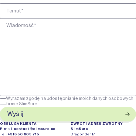
Temat*
Wiadomość*
Wyrażam zgodę na udostępnianie moich danych osobowych
firmie SlimSure
Wyślij
OBSŁUGA KLIENTA
ZWROT I ADRES ZWROTNY
E-mail:
contact@slimsure.co
SlimSure
Tel:
+318 50 603 715
Dragonder 17