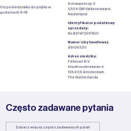
Schaapsloop 2
Od poniedziałku do piątku w
5554 GM Valkenswaard,
godzinach 9-18
Nederland
Identyfikator podatkowy
sprzedaży:
NL867472017B01
Numer izby handlowej:
96106530
Adres siedziby:
FitSmart B.V.
Stadhouderskade 5
1054 ES Amsterdam
The Netherlands
Często zadawane pytania
Zobacz więcej często zadawanych pytań