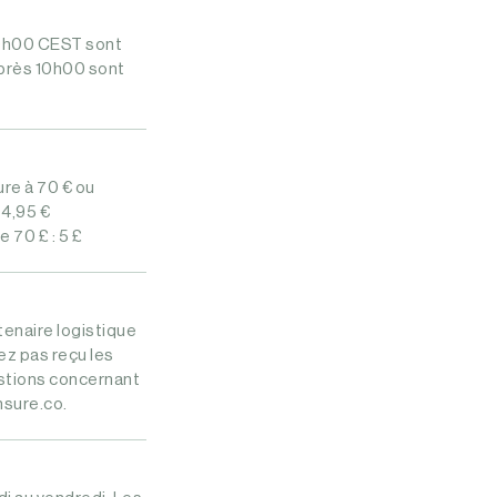
10h00 CEST sont
près 10h00 sont
re à 70 € ou
 4,95 €
 70 £ : 5 £
enaire logistique
vez pas reçu les
estions concernant
msure.co
.