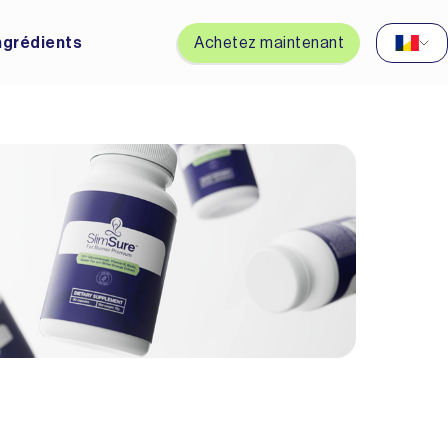
ngrédients
Achetez maintenant