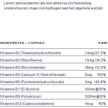
Levert antioxidanten die niet alleen je stofwisseling
ondersteunen, maar ook bijdragen aan het algehele welzijn.
INGREDIËNTEN — 1 CAPSULE
% NRV.
Vitamine B1 (Thiaminehydrochloride)
1.4mg
127.3%
Vitamine B2 (Riboflavine)
1.6mg
114.3%
Vitamine B3 (Nicotinamide)
18mg
112.5%
Vitamine B5 (Calcium-D-Pantothenaat)
6mg
100%
Vitamine B6 (Pyridoxinehydrochloride)
2mg
142.9%
Vitamine B7 (D-Biotine)
150mcg
300%
Vitamine B9 (Foliumzuur)
200mcg
100%
Vitamine B12 (Cyanocobalamine)
1mcg
40%