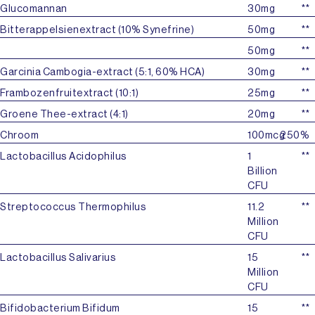
Glucomannan
30mg
**
Bitterappelsienextract (10% Synefrine)
50mg
**
50mg
**
Garcinia Cambogia-extract (5:1, 60% HCA)
30mg
**
Frambozenfruitextract (10:1)
25mg
**
Groene Thee-extract (4:1)
20mg
**
Chroom
100mcg
250%
Lactobacillus Acidophilus
1
**
Billion
CFU
Streptococcus Thermophilus
11.2
**
Million
CFU
Lactobacillus Salivarius
15
**
Million
CFU
Bifidobacterium Bifidum
15
**